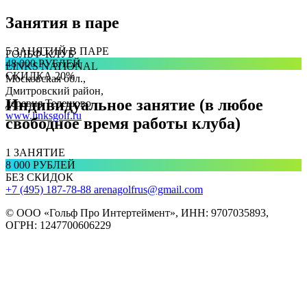
Занятия в паре
5 ЗАНЯТИЙ В ПАРЕ
ГОЛЬФ-КЛУБ
48 000 РУБЛЕЙ
LINKS NATIONAL
СКИДКА 20%
Московская обл.,
Дмитровский район,
Индивидуальное занятие (в любое
деревня Телешово
www.linksgolf.ru
свободное время работы клуба)
1 ЗАНЯТИЕ
8 000 РУБЛЕЙ
БЕЗ СКИДОК
+7 (495) 187-78-88
arenagolfrus@gmail.com
© ООО «Гольф Про Интертеймент», ИНН: 9707035893,
ОГРН: 1247700606229