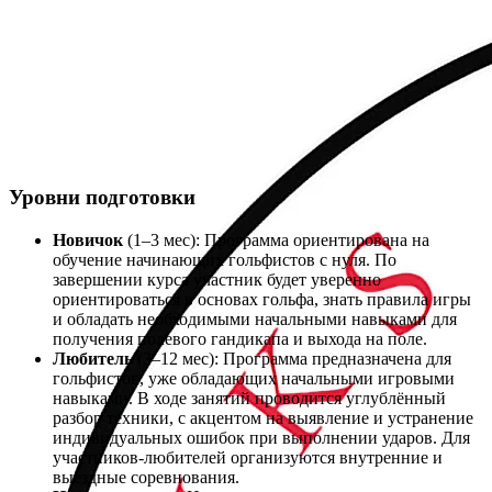
Уровни подготовки
Новичок
(1–3 мес): Программа ориентирована на
обучение начинающих гольфистов с нуля. По
завершении курса участник будет уверенно
ориентироваться в основах гольфа, знать правила игры
и обладать необходимыми начальными навыками для
получения полевого гандикапа и выхода на поле.
Любитель
(3–12 мес): Программа предназначена для
гольфистов, уже обладающих начальными игровыми
навыками. В ходе занятий проводится углублённый
разбор техники, с акцентом на выявление и устранение
индивидуальных ошибок при выполнении ударов. Для
участников-любителей организуются внутренние и
выездные соревнования.